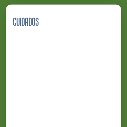
CUIDADOS
RIEGO
1.
¿Como de
seco está el
compost?
Esta es la
forma más
rápida y fácil de
verificar si su
Planta necesita
agua, solo