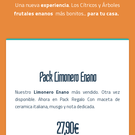
Una nueva
experiencia
. Los Cítricos y Árboles
frutales enanos
más bonitos...
para tu casa.
Pack Limonero Enano
Nuestro
Limonero Enano
más vendido. Otra vez
disponible. Ahora en Pack Regalo Con maceta de
ceramica italiana, musgo y nota dedicada.
27,90€