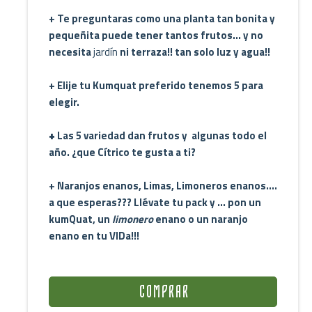
+
Te preguntaras como una planta tan bonita y
pequeñita puede tener tantos frutos... y no
necesita
jardín
ni terraza!! tan solo luz y agua!!
+
Elije tu Kumquat
preferido tenemos 5 para
elegir.
+
Las 5 variedad dan frutos y algunas todo el
año. ¿que Cítrico te gusta a ti?
+
Naranjos enanos, Limas, Limoneros enanos....
a que esperas??? Llévate tu pack y ... pon un
kumQuat, un
limonero
enano o un naranjo
enano en tu VIDa!!!
C O M P R A R