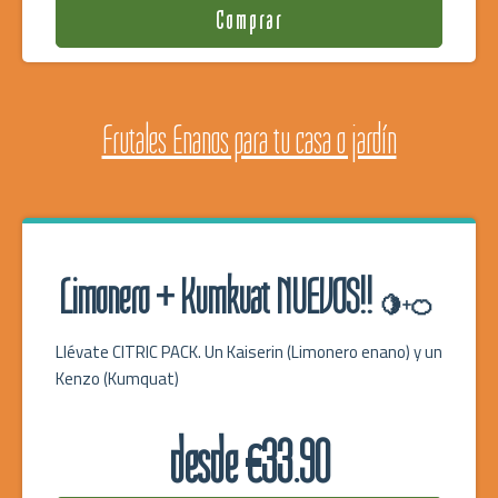
Comprar
Frutales Enanos para tu casa o jardín
Limonero + Kumkuat NUEVOS!!
🍋+🍊
Llévate CITRIC PACK. Un Kaiserin (Limonero enano) y un
Kenzo (Kumquat)
desde €33.90