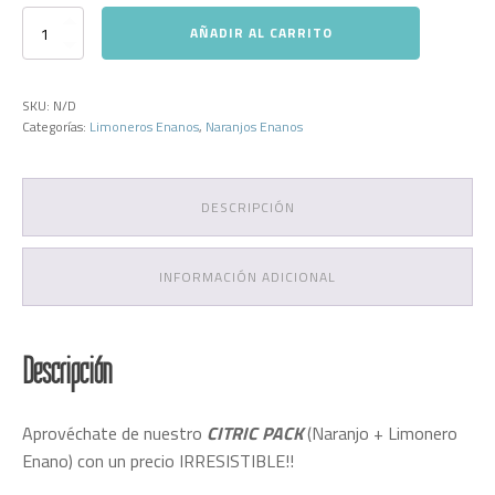
Citric
AÑADIR AL CARRITO
PACK
cantidad
SKU:
N/D
Categorías:
Limoneros Enanos
,
Naranjos Enanos
DESCRIPCIÓN
INFORMACIÓN ADICIONAL
Descripción
Aprovéchate de nuestro
CITRIC PACK
(Naranjo + Limonero
Enano) con un precio IRRESISTIBLE!!