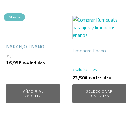
¡Oferta!
NARANJO ENANO
Limonero Enano
19,95
€
El
El
16,95
€
IVA incluido
precio
precio
7 valoraciones
original
actual
23,50
€
IVA incluido
era:
es:
AÑADIR AL
SELECCIONAR
19,95€.
16,95€.
CARRITO
OPCIONES