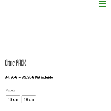
Citric PACK
34,95
€
–
39,95
€
IVA incluido
Maceta
13 cm
18 cm